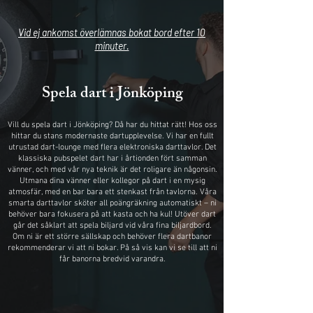
Vid ej ankomst överlämnas bokat bord efter 10
minuter.
Spela dart i Jönköping
Vill du spela dart i Jönköping? Då har du hittat rätt! Hos oss
hittar du stans modernaste dartupplevelse. Vi har en fullt
utrustad dart-lounge med flera elektroniska darttavlor. Det
klassiska pubspelet dart har i årtionden fört samman
vänner, och med vår nya teknik är det roligare än någonsin.
Utmana dina vänner eller kollegor på dart i en mysig
atmosfär, med en bar bara ett stenkast från tavlorna. Våra
smarta darttavlor sköter all poängräkning automatiskt – ni
behöver bara fokusera på att kasta och ha kul! Utöver dart
går det såklart att spela biljard vid våra fina biljardbord.
Om ni är ett större sällskap och behöver flera dartbanor
rekommenderar vi att ni bokar. På så vis kan vi se till att ni
får banorna bredvid varandra.