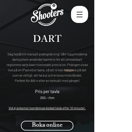
DART
Säg hejdå till manuell poängräkning! Vårt toppmoderna
dartsystem använder kameror för att omedelbart
registrera varje kast med exakt precision. Poängen visas
live på en iPad vid er bana, så att ni kan fokusera på det
som är viktigt: att ha kul och krossa motståndet.
Perfekt för AW:n eller en helkväll med gänget!
Pris per tavla
250:-/tim
Vid ej ankomst överlämnas bokad tavla efter 10 minuter.
Boka online