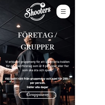
FÖRETAG /
GRUPPER
Vi erbjuder gruppmeny för att underlätta kvällen
för grupper/företag som är 8 personer eller fler
som ska äta och spela.
Välj valfri rätt från gruppmeny och spel för 299:-
per person.
Gäller alla dagar
Gruppmeny