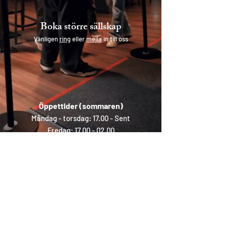
Boka större sällskap
Vänligen
ring
eller
mejla
in till oss
Öppettider (sommaren)
Måndag - torsdag: 17.00 - Sent
Fredag:
17.00 - 02.00
Lördag:
12.00 - 02.00
Söndag: Stängt
Åldersgräns
:
18 år söndag - torsdag
20 år fredag och lör
dag
Undantag med målsmans sällskap
Kontakt: